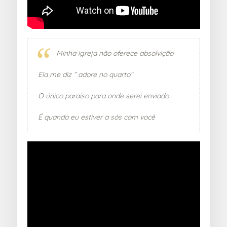
Minha igreja não oferece absolvição
Ela me diz ” adore no quarto”
O único paraíso para onde serei enviado
É quando eu estiver a sós com você