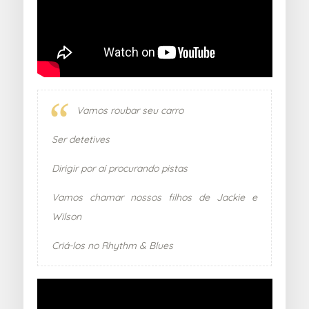
Vamos roubar seu carro
Ser detetives
Dirigir por aí procurando pistas
Vamos chamar nossos filhos de Jackie e
Wilson
Criá-los no Rhythm & Blues