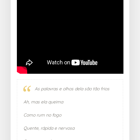
As palavras e olhos dela são tão frios
Ah, mas ela queima
Como rum no fogo
Quente, rápida e nervosa