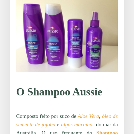
O Shampoo Aussie
Composto feito por suco de
Aloe Vera
,
óleo de
semente de jojoba
e
algas marinhas
do mar da
Austrália. O uso frequente do
Shampoo