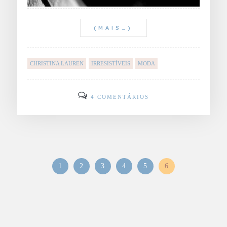
(MAIS…)
CHRISTINA LAUREN
IRRESISTÍVEIS
MODA
4 COMENTÁRIOS
1
2
3
4
5
6