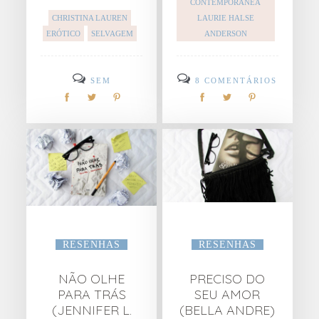
CONTEMPORÂNEA
CHRISTINA LAUREN
LAURIE HALSE
ERÓTICO
SELVAGEM
ANDERSON
SEM
8 COMENTÁRIOS
COMENTÁRIOS
RESENHAS
RESENHAS
NÃO OLHE
PRECISO DO
PARA TRÁS
SEU AMOR
(JENNIFER L.
(BELLA ANDRE)