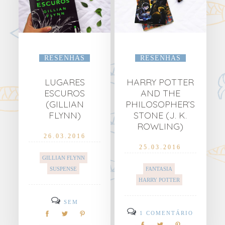
RESENHAS
RESENHAS
LUGARES
HARRY POTTER
ESCUROS
AND THE
(GILLIAN
PHILOSOPHER’S
FLYNN)
STONE (J. K.
ROWLING)
26.03.2016
25.03.2016
GILLIAN FLYNN
SUSPENSE
FANTASIA
HARRY POTTER
SEM
COMENTÁRIOS
1 COMENTÁRIO