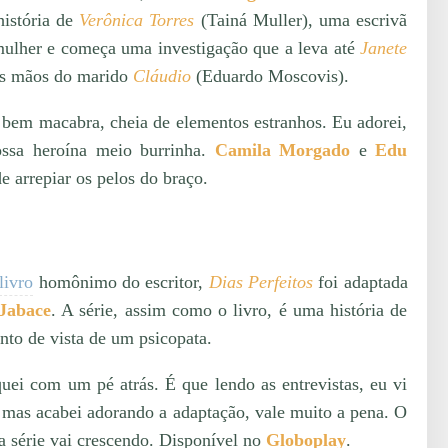
história de
Verônica Torres
(Tainá Muller), uma escrivã
 mulher e começa uma investigação que a leva até
Janete
as mãos do marido
Cláudio
(Eduardo Moscovis).
é bem macabra, cheia de elementos estranhos. Eu adorei,
ossa heroína meio burrinha.
Camila Morgado
e
Edu
 arrepiar os pelos do braço.
livro
homônimo do escritor,
Dias Perfeitos
foi adaptada
Jabace
. A série, assim como o livro, é uma história de
nto de vista de um psicopata.
ei com um pé atrás. É que lendo as entrevistas, eu vi
mas acabei adorando a adaptação, vale muito a pena. O
 a série vai crescendo. Disponível no
Globoplay
.