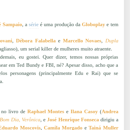
é Sampaio
, a
série
é uma produção da
Globoplay
e tem
ovani
,
Débora Falabella
e
Marcello Novaes
,
Dupla
liasso), um serial killer de mulheres muito atraente.
demais, eu gostei. Quer dizer, temos nossas próprias
asear em Ted Bundy e FBI, né? Apesar disso, acho que a
elos personagens (principalmente Edu e Rai) que se
a.
 no livro de
Raphael Montes
e
Ilana Casoy
(
Andrea
Bom Dia, Verônica
, e
José Henrique Fonseca
dirigiu a
Eduardo Moscovis
,
Camila Morgado
e
Tainá Muller