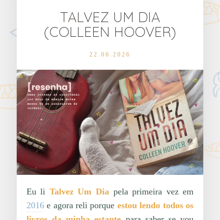
TALVEZ UM DIA
(COLLEEN HOOVER)
22.06.2026
Eu li
Talvez Um Dia
pela primeira vez em
2016
e agora reli porque
estou lendo todos os
livros da minha estante
para saber se vou